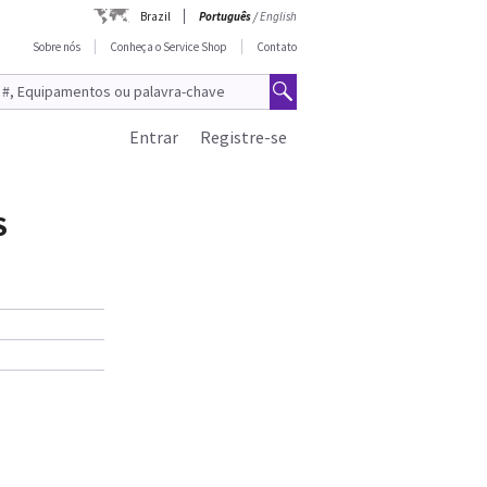
Brazil
Português
/
English
Sobre nós
Conheça o Service Shop
Contato
Entrar
Registre-se
S