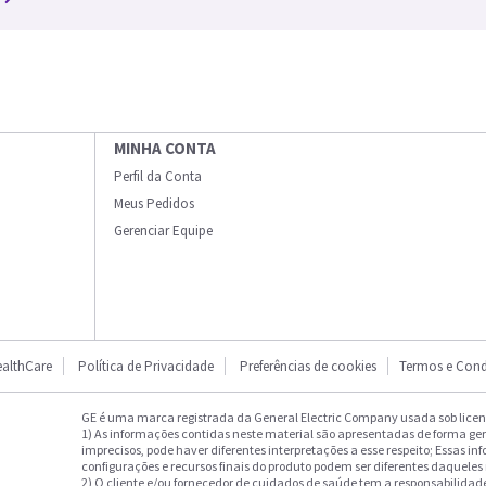
MINHA CONTA
Perfil da Conta
Meus Pedidos
Gerenciar Equipe
althCare
Política de Privacidade
Preferências de cookies
Termos e Cond
GE é uma marca registrada da General Electric Company usada sob licenç
1) As informações contidas neste material são apresentadas de forma ge
imprecisos, pode haver diferentes interpretações a esse respeito; Essas in
configurações e recursos finais do produto podem ser diferentes daqueles
2) O cliente e/ou fornecedor de cuidados de saúde tem a responsabilidade 