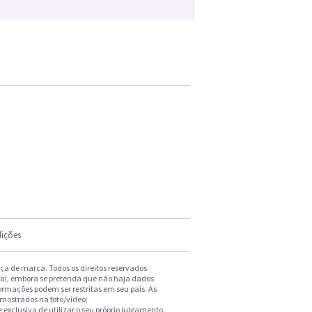
ições
a de marca. Todos os direitos reservados.
ral, embora se pretenda que não haja dados
formações podem ser restritas em seu país. As
 mostrados na foto/vídeo;
exclusiva de utilizar o seu próprio julgamento