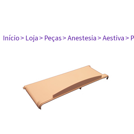
Início
> Loja
> Peças
> Anestesia
> Aestiva
> 