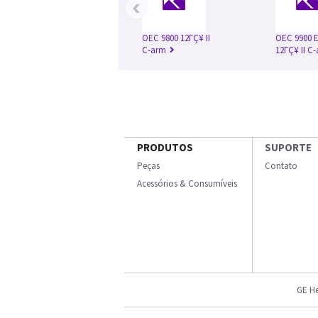
‹
OEC 9800 12ΓÇ¥ II
OEC 9900 E
C-arm
12ΓÇ¥ II C
PRODUTOS
SUPORTE
Peças
Contato
Acessórios & Consumíveis
GE He