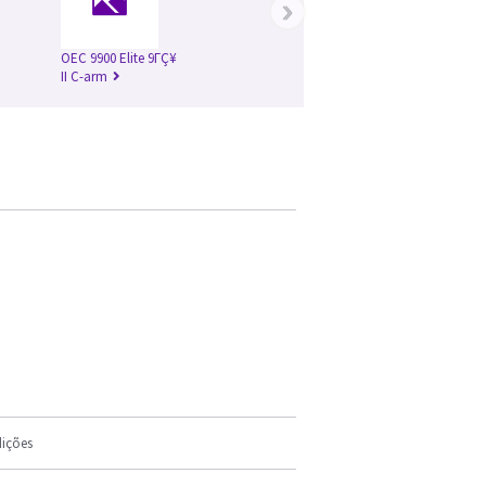
›
OEC 9900 Elite 9ΓÇ¥
II C-arm
ições