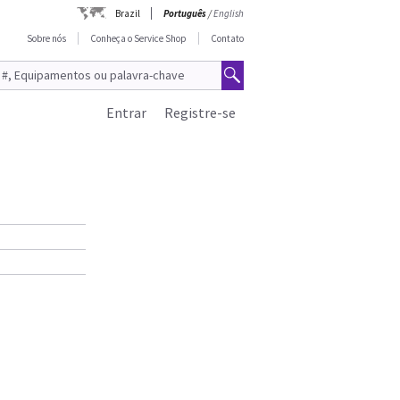
Brazil
Português
/
English
Sobre nós
Conheça o Service Shop
Contato
Entrar
Registre-se