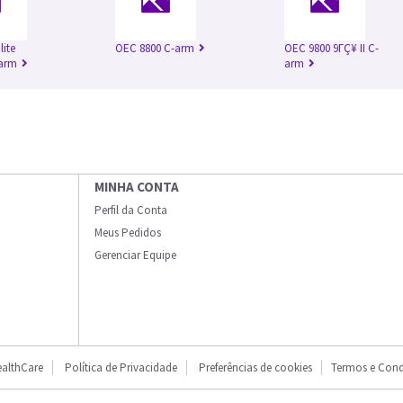
lite
OEC 8800 C-arm
OEC 9800 9ΓÇ¥ II C-
-arm
arm
MINHA CONTA
Perfil da Conta
Meus Pedidos
Gerenciar Equipe
althCare
Política de Privacidade
Preferências de cookies
Termos e Cond