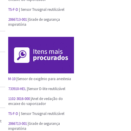
TS-F-D
| Sensor Trusignal reutilizável
2066713-001
|Grade de segurança
inspiratória
M-10
|Sensor de oxigênio para anestesia
733910-HEL
|Sensor D-lite reutilizável
1102-3016-000
|Anel de vedação do
encaixe do vaporizador
TS-F-D
| Sensor Trusignal reutilizável
t
2066713-001
|Grade de segurança
inspiratória