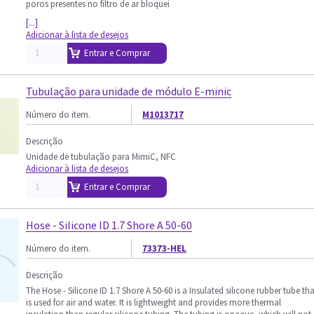
poros presentes no filtro de ar bloquei
[...]
Adicionar à lista de desejos
Entrar e Comprar
Tubulação para unidade de módulo E-minic
Número do item.
M1013717
Descrição
Unidade de tubulação para MimiC, NFC
Adicionar à lista de desejos
Entrar e Comprar
Hose - Silicone ID 1.7 Shore A 50-60
Número do item.
73373-HEL
Descrição
The Hose - Silicone ID 1.7 Shore A 50-60 is a Insulated silicone rubber tube tha
is used for air and water. It is lightweight and provides more thermal