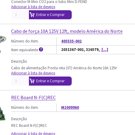
Conector M-Mini CO2 para o tubo Mini D-FEND
Adicionar à lista de desejos
Entrar e Comprar
Cabo de força 10A 125V 12ft, modelo América do Norte
Número do item.
405535-002
2031367-001, 316579,
[...]
Item equivalente
Descrição
Cabo de alimentação Ponta reta (ST) América do Norte 10A 125V
Adicionar à lista de desejos
Entrar e Comprar
REC Board N-F(C)REC
Número do item.
M1009960
Descrição
REC Board N-F(C)REC
Adicionar à lista de desejos