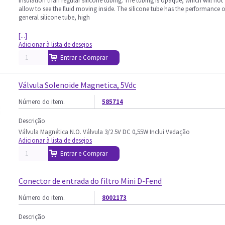
insulation than regular silicone tubing. The tubing is opaque, which will not
allow to see the fluid moving inside. The silicone tube has the performance o
general silicone tube, high
[...]
Adicionar à lista de desejos
Entrar e Comprar
Válvula Solenoide Magnetica, 5Vdc
Número do item.
585714
Descrição
Válvula Magnética N.O. Válvula 3/2 5V DC 0,55W Inclui Vedação
Adicionar à lista de desejos
Entrar e Comprar
Conector de entrada do filtro Mini D-Fend
Número do item.
8002173
Descrição