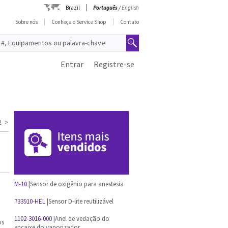
Brazil
Português
/
English
Sobre nós
Conheça o Service Shop
Contato
Entrar
Registre-se
2
>
M-10
|Sensor de oxigênio para anestesia
733910-HEL
|Sensor D-lite reutilizável
1102-3016-000
|Anel de vedação do
os
encaixe do vaporizador