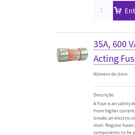
Ent
35A, 600 
Acting Fu
Número do item.
Descrição
A Fuse is an safety d
from higher current.
breaks an electric c
level. Regular fuses
components to be p