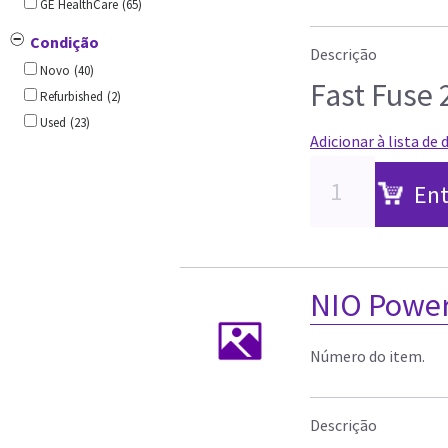
GE HealthCare
(65)
Condição
Descrição
Novo
(40)
Fast Fuse
Refurbished
(2)
Used
(23)
Adicionar à lista de 
Ent
NIO Power
Número do item.
Descrição