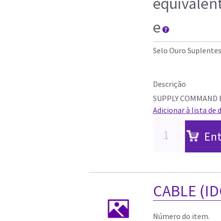
equivalen
e
Selo Ouro Suplente
Descrição
SUPPLY COMMAND B
Adicionar à lista de 
Ent
CABLE (ID
Número do item.