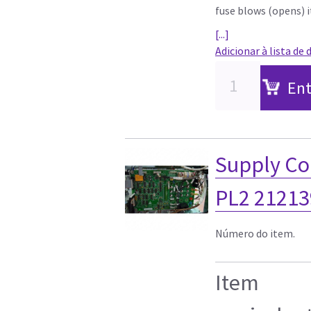
fuse blows (opens) it
[...]
Adicionar à lista de 
Ent
Supply C
PL2 21213
Número do item.
Item