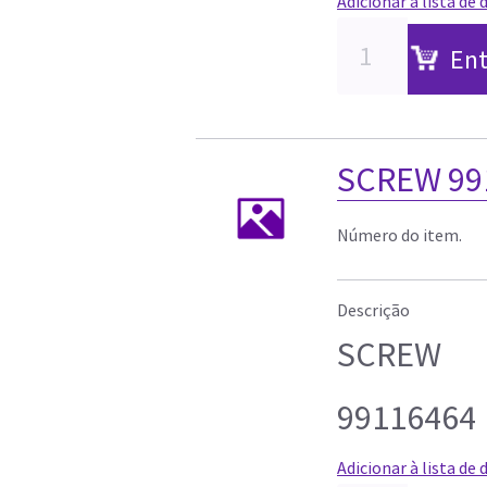
Adicionar à lista de 
Ent
SCREW 99
Número do item.
Descrição
SCREW
99116464
Adicionar à lista de 