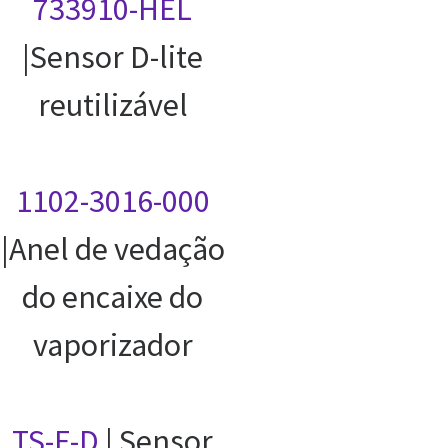
733910-HEL
|Sensor D-lite
reutilizável
1102-3016-000
|Anel de vedação
do encaixe do
vaporizador
TS-F-D
| Sensor