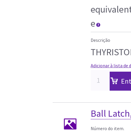
equivalen
e
Descrição
THYRISTO
Adicionar à lista de 
Ent
Ball Latch
Número do item.