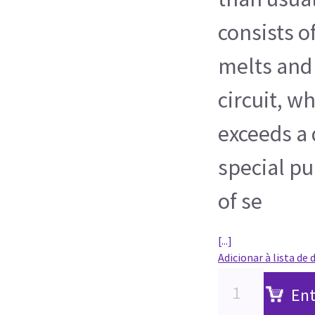
consists of
melts and 
circuit, w
exceeds a 
special pu
of se
[...]
Adicionar à lista de 
Ent