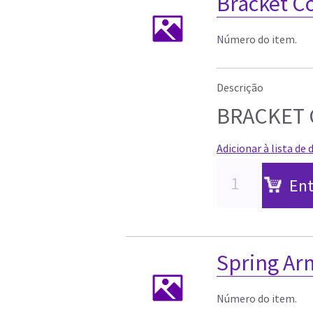
Bracket C
Número do item.
Descrição
BRACKET 
Adicionar à lista de 
Ent
Spring Ar
Número do item.