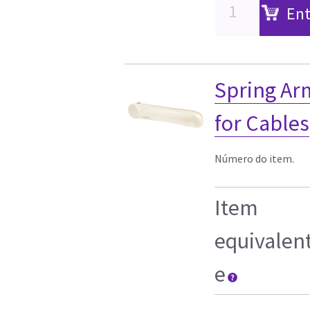
Ent
Spring Ar
for Cables
Número do item.
Item
equivalen
e