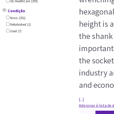
GE HealthCare
(259)
hexagonal
Condição
Novo
(251)
height is 
Refurbished
(1)
Used
(7)
the shank
important
the socket
industry ar
and econom
[...]
Adicionar à lista de 