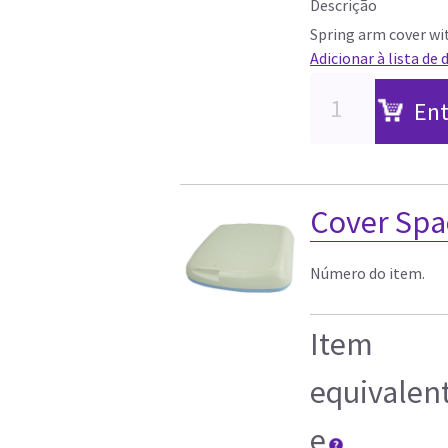
Descrição
Spring arm cover wit
Adicionar à lista de 
Ent
Cover Spa
Número do item.
Item
equivalen
e