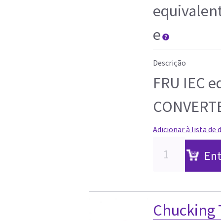
equivalen
e
Descrição
FRU IEC 
CONVERT
Adicionar à lista de 
Ent
Chucking T