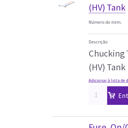
(HV) Tank
Número do item.
Descrição
Chucking T
(HV) Tank
Adicionar à lista de 
Ent
Fuse, On/