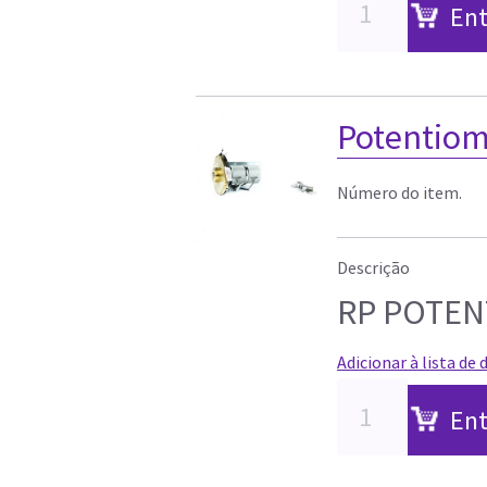
Ent
Potentiom
Número do item.
Descrição
RP POTE
Adicionar à lista de 
Ent