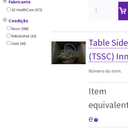
Fabricante
GE HealthCare
(672)
Condição
Novo
(586)
Refurbished
(42)
Table Sid
Used
(44)
(TSSC) In
Número do item.
Item
equivalen
e