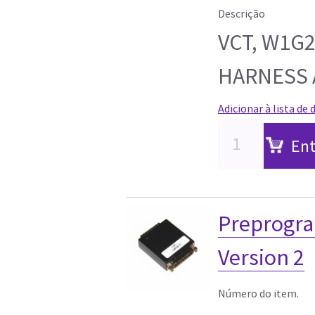
Descrição
VCT, W1G
HARNESS 
Adicionar à lista de 
Ent
Preprogr
Version 2
Número do item.