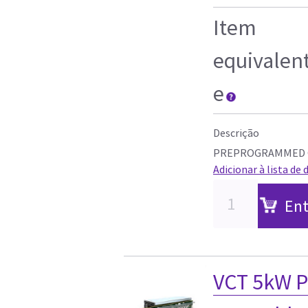
Item
equivalen
e
Descrição
PREPROGRAMMED C
Adicionar à lista de 
Ent
VCT 5kW P