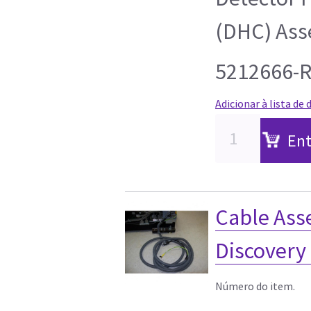
(DHC) As
5212666-
Adicionar à lista de 
Ent
Cable Asse
Discovery 
Número do item.