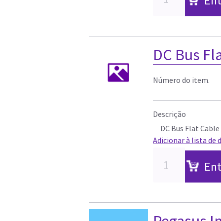
Ent
DC Bus Fl
Número do item.
Descrição
DC Bus Flat Cable
Adicionar à lista de 
Ent
Pegasus I