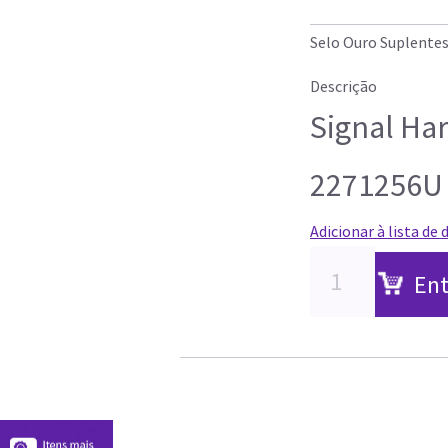
Selo Ouro Suplente
Descrição
Signal Har
2271256U
Adicionar à lista de 
Ent