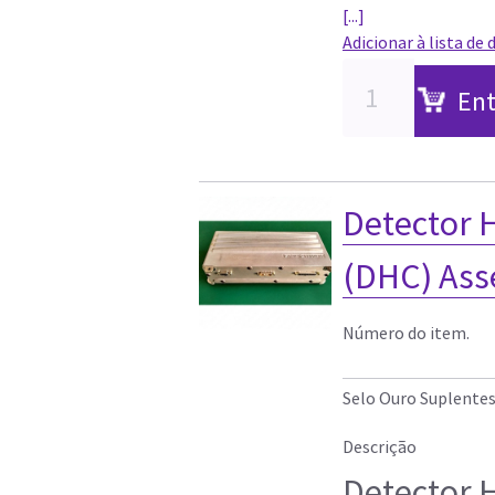
[...]
Adicionar à lista de 
Ent
Detector 
(DHC) Ass
Número do item.
Selo Ouro Suplente
Descrição
Detector 