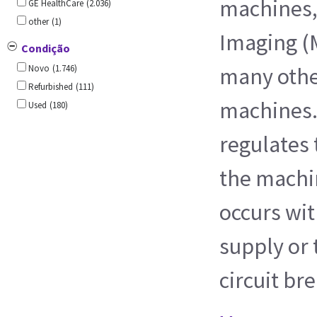
machines,
GE HealthCare
(2.036)
other
(1)
Imaging (
Condição
Novo
(1.746)
many other
Refurbished
(111)
machines. 
Used
(180)
regulates
the machi
occurs wi
supply or 
circuit bre