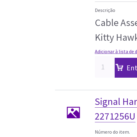
Descrição
Cable Asse
Kitty Haw
Adicionar à lista de 
Ent
Signal Har
2271256U
Número do item.