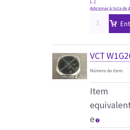
[...]
Adicionar à lista de 
Ent
VCT W1G20
Número do item.
Item
equivalen
e