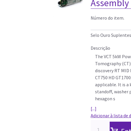
Assembly 
Número do item.
Selo Ouro Suplente
Descrição
The VCT 5kW Powe
Tomography (CT) 
discovery RT MID
CT750 HD GT1700,
applicable. It is a
standoff, washer p
hexagon s
[...]
Adicionar à lista de 