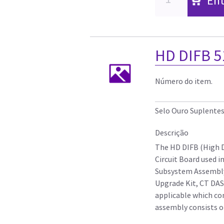
Ent
HD DIFB 5
Número do item.
Selo Ouro Suplente
Descrição
The HD DIFB (High D
Circuit Board used 
Subsystem Assembly
Upgrade Kit, CT DAS
applicable which co
assembly consists of