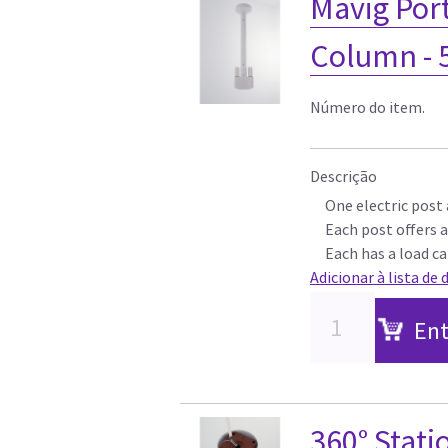
Mavig Port
Column -
Número do item.
Descrição
One electric post
Each post offers a
Each has a load ca
Adicionar à lista de 
Ent
360° Stat