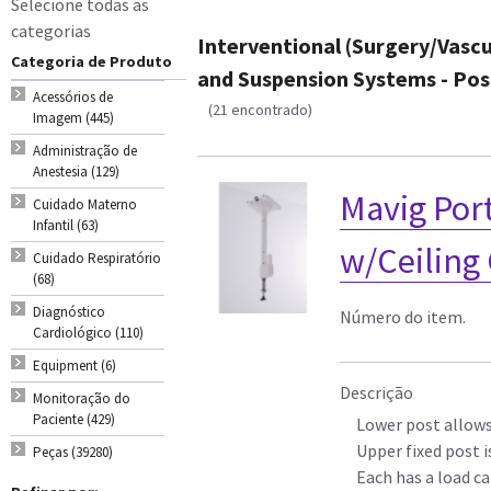
Selecione todas as
categorias
Interventional (Surgery/Vascu
Categoria de Produto
and Suspension Systems - Pos
Acessórios de
(21 encontrado)
Imagem (445)
Administração de
Anestesia (129)
Mavig Port
Cuidado Materno
Infantil (63)
w/Ceiling
Cuidado Respiratório
(68)
Diagnóstico
Número do item.
Cardiológico (110)
Equipment (6)
Descrição
Monitoração do
Paciente (429)
Lower post allows
Upper fixed post i
Peças (39280)
Each has a load ca