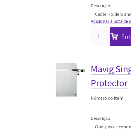
Descrição
Cable Holders and
Adicionar à lista de 
Ent
Mavig Sin
Protector
Número do item.
Descrição
One-piece econom