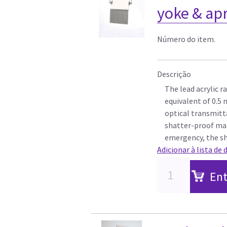
yoke & ap
Número do item.
Descrição
The lead acrylic r
equivalent of 0.5
optical transmit
shatter-proof mate
emergency, the sh
Adicionar à lista de 
Ent