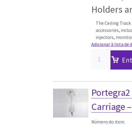
Holders a
The Ceiling Track i
accessories, inclu
injectors, monito
Adicionar à lista de 
Ent
Portegra2
Carriage 
Número do item.