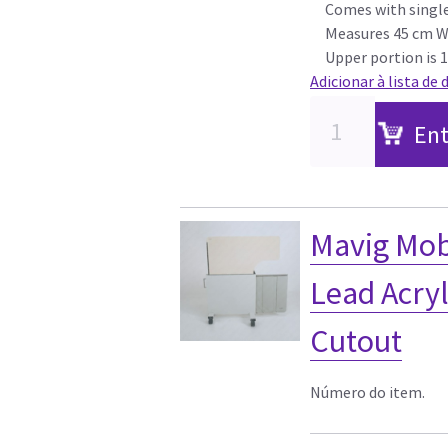
Comes with single
Measures 45 cm W ×
Upper portion is 1
Adicionar à lista de 
Ent
Mavig Mob
Lead Acryl
Cutout
Número do item.