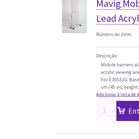
Mavig Mob
Lead Acryl
Número do item.
Descrição
Mobile barriers al
acrylic viewing ar
For E3053JG: Base
cm (45 in); heigh
Adicionar à lista de 
Ent