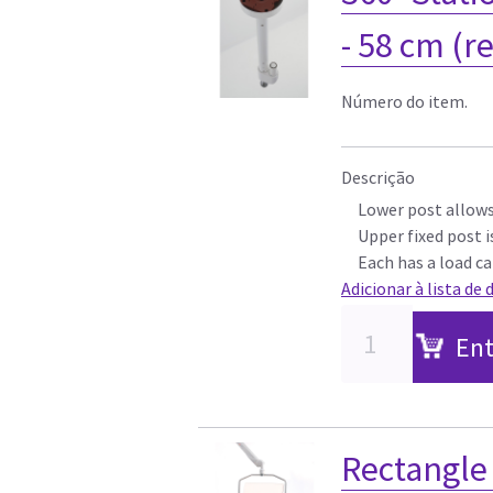
- 58 cm (r
Número do item.
Descrição
Lower post allows
Upper fixed post i
Each has a load ca
Adicionar à lista de 
Ent
Rectangle 