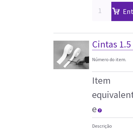
Ent
Cintas 1.5 
Número do item.
Item
equivalen
e
Descrição