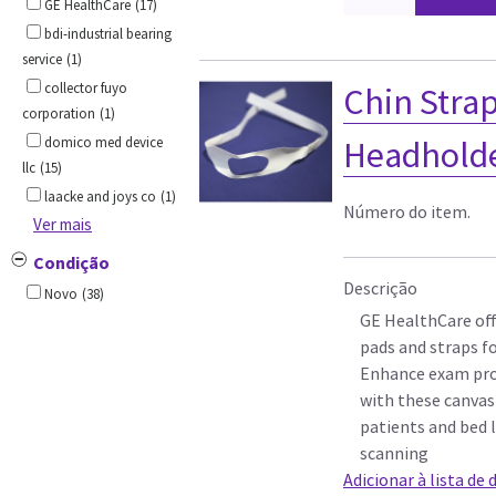
GE HealthCare
(17)
bdi-industrial bearing
service
(1)
collector fuyo
Chin Strap
corporation
(1)
domico med device
Headholder
llc
(15)
laacke and joys co
(1)
Número do item.
Ver mais
Condição
Descrição
Novo
(38)
GE HealthCare off
pads and straps f
Enhance exam pro
with these canvas
patients and bed l
scanning
Adicionar à lista de 