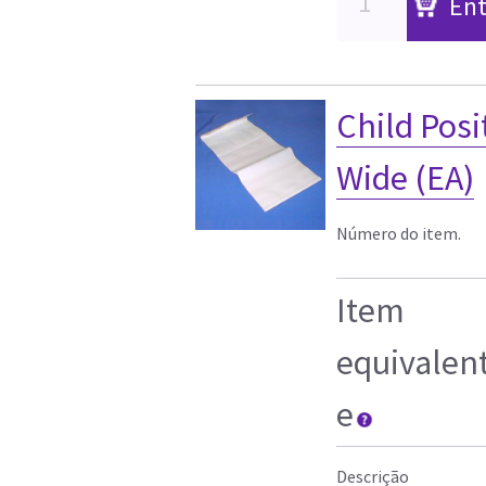
Ent
Child Posi
Wide (EA)
Número do item.
Item
equivalen
e
Descrição