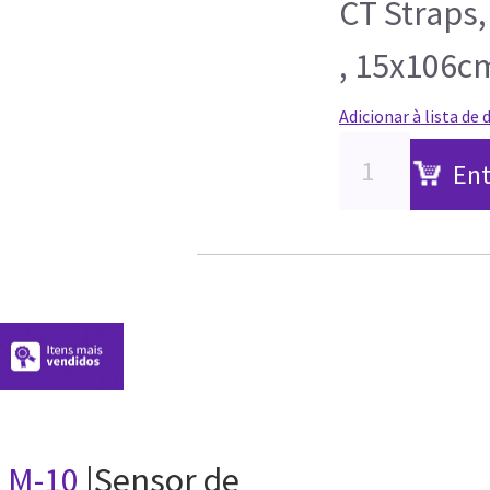
CT Straps
, 15x106c
Adicionar à lista de 
Ent
M-10
|Sensor de