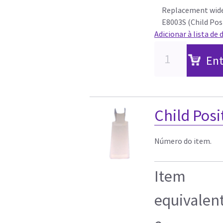
Replacement wide
E8003S (Child Posi
Adicionar à lista de 
Ent
Child Pos
Número do item.
Item
equivalen