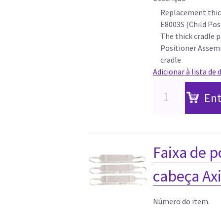
Replacement thick
E8003S (Child Posi
The thick cradle p
Positioner Assemb
cradle
Adicionar à lista de 
Ent
Faixa de 
cabeça Axi
Número do item.