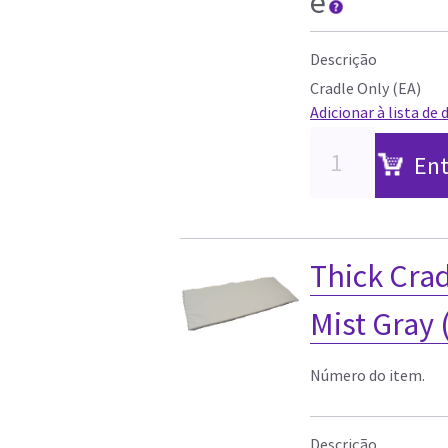
e
Descrição
Cradle Only (EA)
Adicionar à lista de 
Ent
Thick Crad
Mist Gray 
Número do item.
Descrição